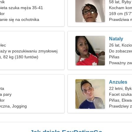
nik
58 lat, Ryby
ieta szuka męża 35-41
Kocham konc
dor
169 cm (5'7"
zanie się na ochotnika
Prawdziwa m
Nataly
elec
26 lat, Kozi
laży w poszukiwaniu zmysłowej
Do zobaczen
), 82 kg (180 funtów)
kobietą
Piñas
Poważny zw
Anzules
ęta
22 letni, Byk
a pary
Facet szuka
dor
Piñas, Ekwa
yczna, Jogging
Prawdziwy 