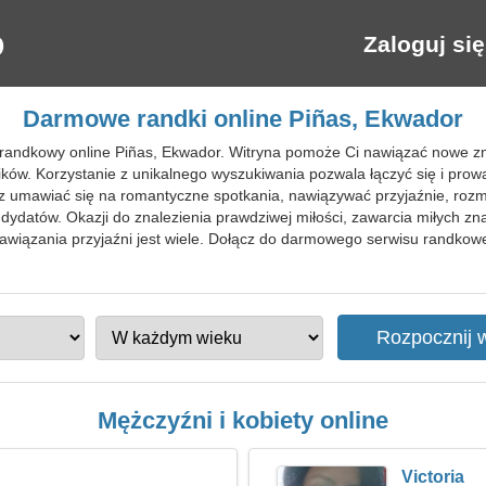
Zaloguj się
Darmowe randki online Piñas, Ekwador
randkowy online Piñas, Ekwador. Witryna pomoże Ci nawiązać nowe znaj
ników. Korzystanie z unikalnego wyszukiwania pozwala łączyć się i pr
 umawiać się na romantyczne spotkania, nawiązywać przyjaźnie, rozma
dydatów. Okazji do znalezienia prawdziwej miłości, zawarcia miłych 
i nawiązania przyjaźni jest wiele. Dołącz do darmowego serwisu randko
Mężczyźni i kobiety online
Victoria