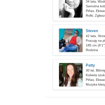
34 lata, Wod
Samotna kob
Piñas, Ekwa
Rolki, Zgłas
Steven
42 lata, Strz
Pracuję na p
kobiety
185 cm (6'1"
Rodzina
Patty
30 lat, Bliźni
Kobieta szuk
Piñas, Ekwa
Muzyka klas