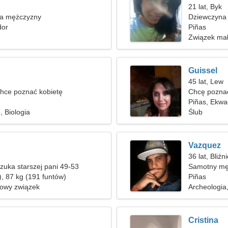
21 lat, Byk
ka mężczyzny
Dziewczyna 
dor
Piñas
Związek mał
Guissel
45 lat, Lew
hce poznać kobietę
Chcę poznać
Piñas, Ekwa
, Biologia
Ślub
Vazquez
36 lat, Bliźn
uka starszej pani 49-53
Samotny mę
), 87 kg (191 funtów)
Piñas
nowy związek
Archeologia
Cristina