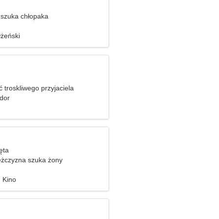
szuka chłopaka
żeński
 troskliwego przyjaciela
dor
ięta
żczyzna szuka żony
, Kino