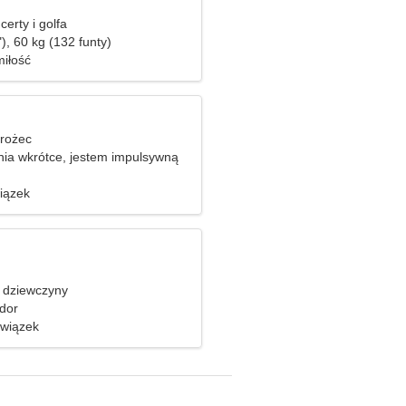
erty i golfa
), 60 kg (132 funty)
iłość
orożec
ia wkrótce, jestem impulsywną
iązek
 dziewczyny
dor
związek