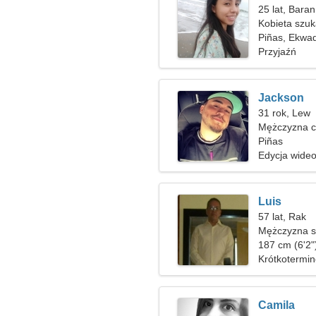
25 lat, Baran
Kobieta szu
Piñas, Ekwa
Przyjaźń
Jackson
31 rok, Lew
Mężczyzna c
Piñas
Edycja wideo
Luis
57 lat, Rak
Mężczyzna sz
187 cm (6'2"
Krótkotermi
Camila