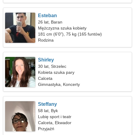
Esteban
26 lat, Baran
Mężczyzna szuka kobiety
181 cm (6'0"), 75 kg (165 funtów)
Rodzina
Shirley
30 lat, Strzelec
Kobieta szuka pary
Calceta
Gimnastyka, Koncerty
Steffany
58 lat, Byk
Lubię sport i teatr
Calceta, Ekwador
Przyjaźń