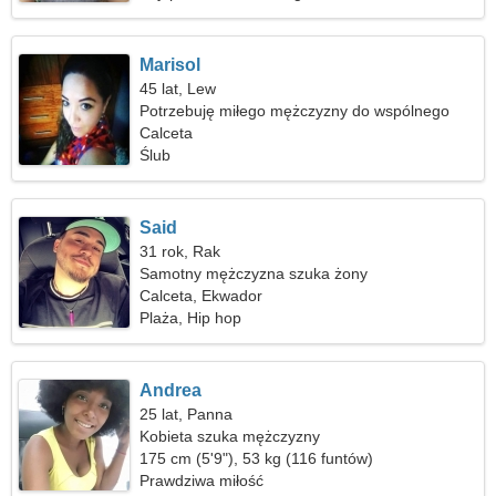
Marisol
45 lat, Lew
Potrzebuję miłego mężczyzny do wspólnego
jeżdżenia na nartach
Calceta
Ślub
Said
31 rok, Rak
Samotny mężczyzna szuka żony
Calceta, Ekwador
Plaża, Hip hop
Andrea
25 lat, Panna
Kobieta szuka mężczyzny
175 cm (5'9"), 53 kg (116 funtów)
Prawdziwa miłość