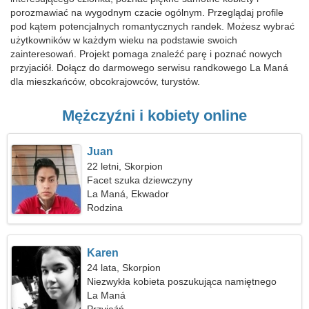
porozmawiać na wygodnym czacie ogólnym. Przeglądaj profile
pod kątem potencjalnych romantycznych randek. Możesz wybrać
użytkowników w każdym wieku na podstawie swoich
zainteresowań. Projekt pomaga znaleźć parę i poznać nowych
przyjaciół. Dołącz do darmowego serwisu randkowego La Maná
dla mieszkańców, obcokrajowców, turystów.
Mężczyźni i kobiety online
Juan
22 letni, Skorpion
Facet szuka dziewczyny
La Maná, Ekwador
Rodzina
Karen
24 lata, Skorpion
Niezwykła kobieta poszukująca namiętnego
związku
La Maná