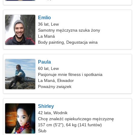
Emlio
36 lat, Lew
Samotny mężczyzna szuka żony
La Maná
Body painting, Degustacja wina
Paula
60 lat, Lew
Pasjonuje mnie fitness i spotkania
La Maná, Ekwador
Poważny związek
Shirley
42 lata, Wodnik
Chcę znaleźć opiekuńczego mężczyznę
157 cm (5'2"), 64 kg (141 funtów)
Ślub