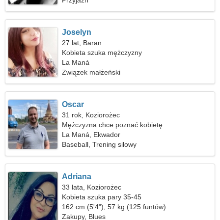
Przyjaźń
Joselyn
27 lat, Baran
Kobieta szuka mężczyzny
La Maná
Związek małżeński
Oscar
31 rok, Koziorożec
Mężczyzna chce poznać kobietę
La Maná, Ekwador
Baseball, Trening siłowy
Adriana
33 lata, Koziorożec
Kobieta szuka pary 35-45
162 cm (5'4"), 57 kg (125 funtów)
Zakupy, Blues