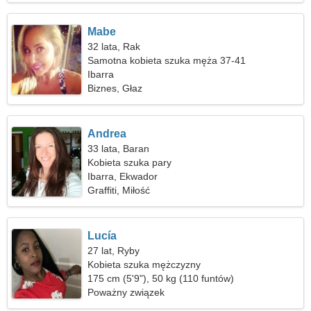
Mabe
32 lata, Rak
Samotna kobieta szuka męża 37-41
Ibarra
Biznes, Głaz
Andrea
33 lata, Baran
Kobieta szuka pary
Ibarra, Ekwador
Graffiti, Miłość
Lucía
27 lat, Ryby
Kobieta szuka mężczyzny
175 cm (5'9"), 50 kg (110 funtów)
Poważny związek