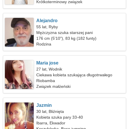
Krótkoterminowy związek
Alejandro
55 lat, Ryby
Mężczyzna szuka starszej pani
176 cm (5'10"), 83 kg (182 funty)
Rodzina
Maria jose
27 lat, Wodnik
Ciekawa kobieta szukająca długotrwałego
związku
Riobamba
Związek małżeński
Jazmin
30 lat, Bliźnięta
Kobieta szuka pary 33-40
Ibarra, Ekwador
Koszykówka, Base jumping