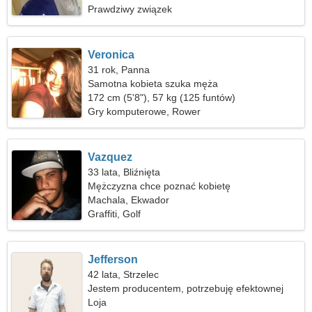
Prawdziwy związek
Veronica
31 rok, Panna
Samotna kobieta szuka męża
172 cm (5'8"), 57 kg (125 funtów)
Gry komputerowe, Rower
Vazquez
33 lata, Bliźnięta
Mężczyzna chce poznać kobietę
Machala, Ekwador
Graffiti, Golf
Jefferson
42 lata, Strzelec
Jestem producentem, potrzebuję efektownej
kobiety
Loja