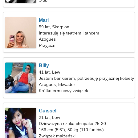
Ślub
Mari
59 lat, Skorpion
Interesuję się teatrem i tańcem
Azogues
Przyjaźń
Billy
41 lat, Lew
Jestem bankierem, potrzebuję przyjaznej kobiety
Azogues, Ekwador
Krótkoterminowy związek
Guissel
21 lat, Lew
Dziewczyna szuka chłopaka 25-30
166 cm (5'6"), 50 kg (110 funtów)
Związek małżeński