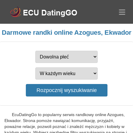
Darmowe randki online Azogues, Ekwador
EcuDatingGo to popularny serwis randkowy online Azogues,
Ekwador. Strona pomoże nawiązać komunikację, przyjaźń,
poważne relacje, pozwoli poznać i znaleźć mężczyzn i kobiety w
każdym wieku. Wybierz niezbędne filtry wyszukiwania na stronie i