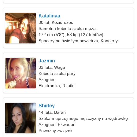
Katalinaa
30 lat, Koziorożec
Samotna kobieta szuka męża
172 cm (5'8"), 58 kg (127 funtów)
Spacery na świeżym powietrzu, Koncerty
Jazmin
33 lata, Waga
Kobieta szuka pary
Azogues
Elektronika, Rzutki
Shirley
44 lata, Baran
Szukam uprzejmego mężczyzny na wędrówkę
Azogues, Ekwador
Poważny związek