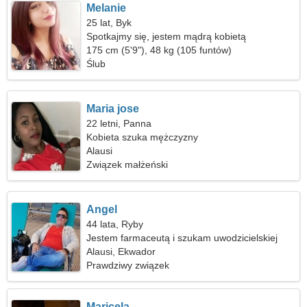
Melanie
25 lat, Byk
Spotkajmy się, jestem mądrą kobietą
175 cm (5'9"), 48 kg (105 funtów)
Ślub
Maria jose
22 letni, Panna
Kobieta szuka mężczyzny
Alausi
Związek małżeński
Angel
44 lata, Ryby
Jestem farmaceutą i szukam uwodzicielskiej
kobiety
Alausi, Ekwador
Prawdziwy związek
Maricela