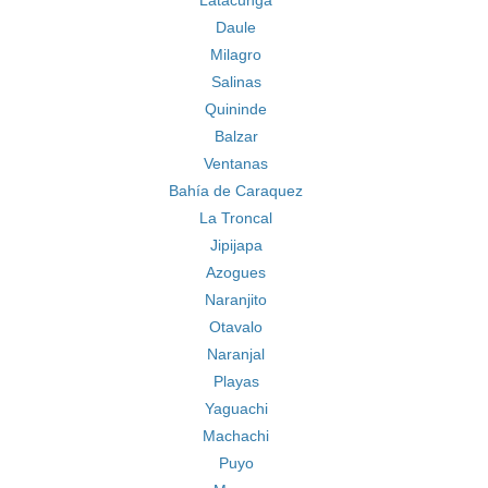
Latacunga
Daule
Milagro
Salinas
Quininde
Balzar
Ventanas
Bahía de Caraquez
La Troncal
Jipijapa
Azogues
Naranjito
Otavalo
Naranjal
Playas
Yaguachi
Machachi
Puyo