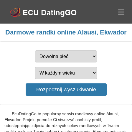
Darmowe randki online Alausi, Ekwador
EcuDatingGo to popularny serwis randkowy online Alausi,
Ekwador. Projekt pomoże Ci stworzyć osobisty profil,
udostępniając zdjęcia do różnych celów randkowych w Twoim
profilu, wskaże Twoje hobby i zainteresowania. Pomaga połączyć