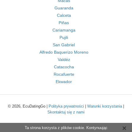
Macas
Guaranda
Calceta
Piñas
Cariamanga
Pujili
San Gabriel
Alfredo Baquerizo Moreno
Valdéz
Catacocha
Rocafuerte
Ekwador
© 2026, EcuDatingGo |
Polityka prywatności
|
Warunki korzystania
|
Skontaktuj się z nami
Ta strona korzysta z plików cookie. Kontynuując