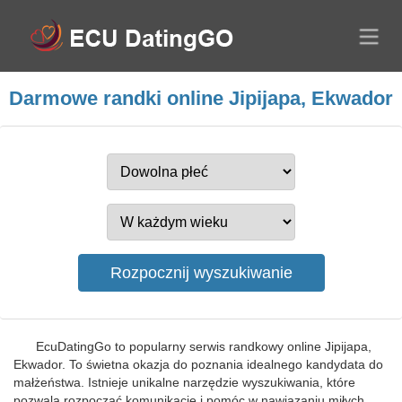
Darmowe randki online Jipijapa, Ekwador
EcuDatingGo to popularny serwis randkowy online Jipijapa,
Ekwador. To świetna okazja do poznania idealnego kandydata do
małżeństwa. Istnieje unikalne narzędzie wyszukiwania, które
pozwala rozpocząć komunikację i pomóc w nawiązaniu miłych