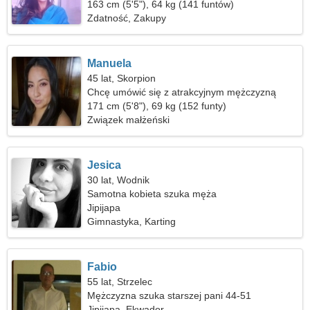
163 cm (5'5"), 64 kg (141 funtów)
Zdatność, Zakupy
Manuela
45 lat, Skorpion
Chcę umówić się z atrakcyjnym mężczyzną
171 cm (5'8"), 69 kg (152 funty)
Związek małżeński
Jesica
30 lat, Wodnik
Samotna kobieta szuka męża
Jipijapa
Gimnastyka, Karting
Fabio
55 lat, Strzelec
Mężczyzna szuka starszej pani 44-51
Jipijapa, Ekwador