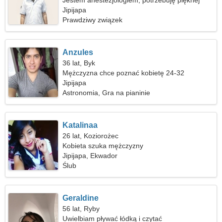
Jestem anestezjologiem, potrzebuję pięknej
kobiety
Jipijapa
Prawdziwy związek
Anzules
36 lat, Byk
Mężczyzna chce poznać kobietę 24-32
Jipijapa
Astronomia, Gra na pianinie
Katalinaa
26 lat, Koziorożec
Kobieta szuka mężczyzny
Jipijapa, Ekwador
Ślub
Geraldine
56 lat, Ryby
Uwielbiam pływać łódką i czytać